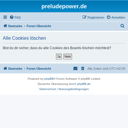
preludepower.de
FAQ
Registrieren
Anmelden
S
Startseite
Foren-Übersicht
u
Alle Cookies löschen
c
h
Bist du dir sicher, dass du alle Cookies des Boards löschen möchtest?
e
Startseite
Foren-Übersicht
Alle Zeiten sind
UTC+02:00
Powered by
phpBB
® Forum Software © phpBB Limited
Deutsche Übersetzung durch
phpBB.de
Datenschutz
|
Nutzungsbedingungen