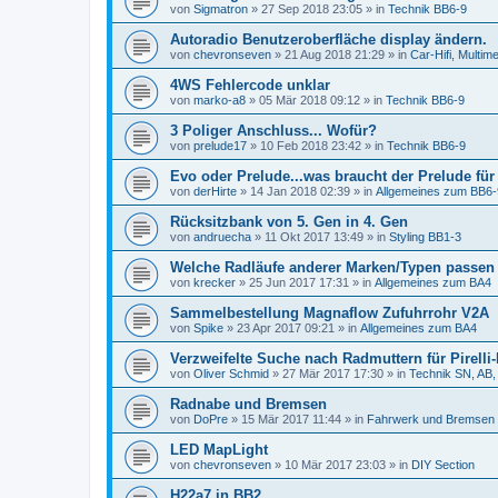
von
Sigmatron
»
27 Sep 2018 23:05
» in
Technik BB6-9
Autoradio Benutzeroberfläche display ändern.
von
chevronseven
»
21 Aug 2018 21:29
» in
Car-Hifi, Multim
4WS Fehlercode unklar
von
marko-a8
»
05 Mär 2018 09:12
» in
Technik BB6-9
3 Poliger Anschluss... Wofür?
von
prelude17
»
10 Feb 2018 23:42
» in
Technik BB6-9
Evo oder Prelude...was braucht der Prelude für
von
derHirte
»
14 Jan 2018 02:39
» in
Allgemeines zum BB6-
Rücksitzbank von 5. Gen in 4. Gen
von
andruecha
»
11 Okt 2017 13:49
» in
Styling BB1-3
Welche Radläufe anderer Marken/Typen passen
von
krecker
»
25 Jun 2017 17:31
» in
Allgemeines zum BA4
Sammelbestellung Magnaflow Zufuhrrohr V2A
von
Spike
»
23 Apr 2017 09:21
» in
Allgemeines zum BA4
Verzweifelte Suche nach Radmuttern für Pirelli
von
Oliver Schmid
»
27 Mär 2017 17:30
» in
Technik SN, AB,
Radnabe und Bremsen
von
DoPre
»
15 Mär 2017 11:44
» in
Fahrwerk und Bremsen
LED MapLight
von
chevronseven
»
10 Mär 2017 23:03
» in
DIY Section
H22a7 in BB2