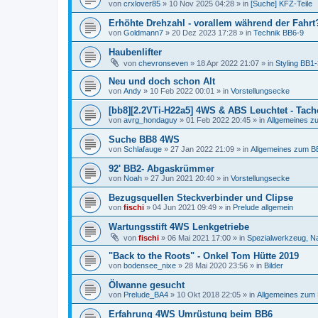
von
crxlover85
»
10 Nov 2025 04:28
» in
[Suche] KFZ-Teile
Erhöhte Drehzahl - vorallem während der Fahrt
von
Goldmann7
»
20 Dez 2023 17:28
» in
Technik BB6-9
Haubenlifter
von
chevronseven
»
18 Apr 2022 21:07
» in
Styling BB1-
Neu und doch schon Alt
von
Andy
»
10 Feb 2022 00:01
» in
Vorstellungsecke
[bb8][2.2VTi-H22a5] 4WS & ABS Leuchtet - Tach
von
avrg_hondaguy
»
01 Feb 2022 20:45
» in
Allgemeines z
Suche BB8 4WS
von
Schlafauge
»
27 Jan 2022 21:09
» in
Allgemeines zum B
92' BB2- Abgaskrümmer
von
Noah
»
27 Jun 2021 20:40
» in
Vorstellungsecke
Bezugsquellen Steckverbinder und Clipse
von
fischi
»
04 Jun 2021 09:49
» in
Prelude allgemein
Wartungsstift 4WS Lenkgetriebe
von
fischi
»
06 Mai 2021 17:00
» in
Spezialwerkzeug, N
"Back to the Roots" - Onkel Tom Hütte 2019
von
bodensee_nixe
»
28 Mai 2020 23:56
» in
Bilder
Ölwanne gesucht
von
Prelude_BA4
»
10 Okt 2018 22:05
» in
Allgemeines zum
Erfahrung 4WS Umrüstung beim BB6