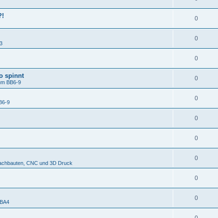
?!
0
0
3
0
o spinnt
0
um BB6-9
0
B6-9
0
0
0
achbauten, CNC und 3D Druck
0
0
 BA4