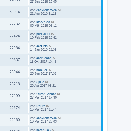
24399
27 Sep 2018 23:05
von
chevronseven
51914
21 Aug 2018 21:29
von
marko-a8
22232
05 Mär 2018 09:12
von
prelude17
22424
10 Feb 2018 23:42
von
derHirte
22984
14 Jan 2018 02:39
von
andruecha
19837
11 Okt 2017 13:49
von
krecker
23044
25 Jun 2017 17:31
von
Spike
23218
23 Apr 2017 09:21
von
Oliver Schmid
37199
27 Mär 2017 17:30
von
DoPre
22874
15 Mär 2017 11:44
von
chevronseven
23180
10 Mär 2017 23:03
von
horst2105