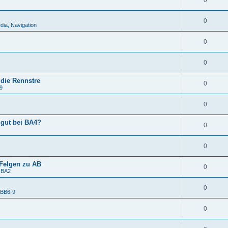
0
0
edia, Navigation
0
0
 die Rennstre
0
9
0
 gut bei BA4?
0
0
-Felgen zu AB
0
 BA2
0
 BB6-9
0