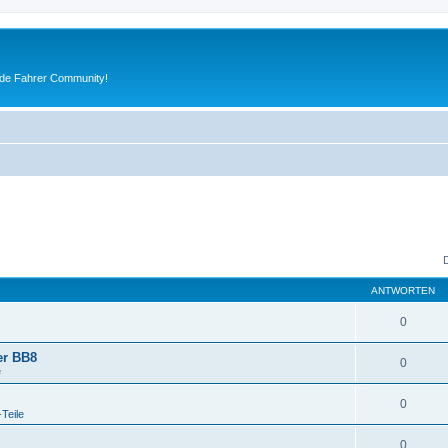
ude Fahrer Community!
ANTWORTEN
0
er BB8
0
e
0
-Teile
0