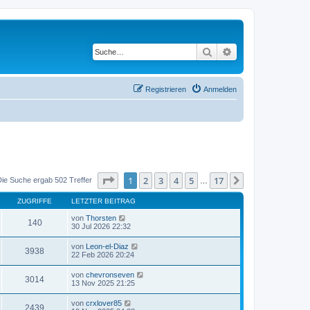
Suche
Erweiterte Suche
Registrieren
Anmelden
Seite
1
von
17
1
2
3
4
5
17
Nächste
Die Suche ergab 502 Treffer
…
ZUGRIFFE
LETZTER BEITRAG
von
Thorsten
140
30 Jul 2026 22:32
von
Leon-el-Diaz
3938
22 Feb 2026 20:24
von
chevronseven
3014
13 Nov 2025 21:25
von
crxlover85
2439