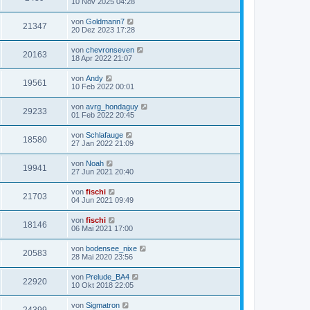
10 Nov 2025 04:28
von
Goldmann7
21347
20 Dez 2023 17:28
von
chevronseven
20163
18 Apr 2022 21:07
von
Andy
19561
10 Feb 2022 00:01
von
avrg_hondaguy
29233
01 Feb 2022 20:45
von
Schlafauge
18580
27 Jan 2022 21:09
von
Noah
19941
27 Jun 2021 20:40
von
fischi
21703
04 Jun 2021 09:49
von
fischi
18146
06 Mai 2021 17:00
von
bodensee_nixe
20583
28 Mai 2020 23:56
von
Prelude_BA4
22920
10 Okt 2018 22:05
von
Sigmatron