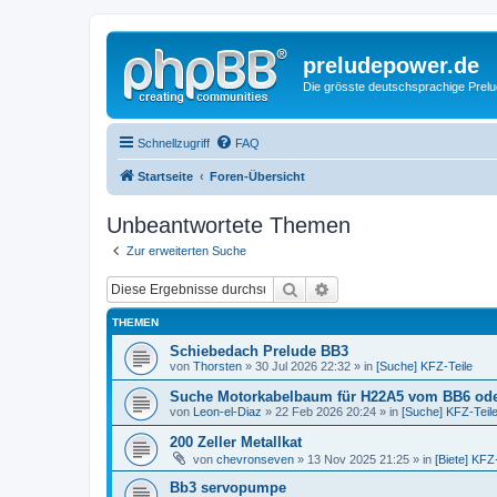
preludepower.de
Die grösste deutschsprachige Prel
Schnellzugriff
FAQ
Startseite
Foren-Übersicht
Unbeantwortete Themen
Zur erweiterten Suche
Suche
Erweiterte Suche
THEMEN
Schiebedach Prelude BB3
von
Thorsten
»
30 Jul 2026 22:32
» in
[Suche] KFZ-Teile
Suche Motorkabelbaum für H22A5 vom BB6 od
von
Leon-el-Diaz
»
22 Feb 2026 20:24
» in
[Suche] KFZ-Teil
200 Zeller Metallkat
von
chevronseven
»
13 Nov 2025 21:25
» in
[Biete] KFZ
Bb3 servopumpe